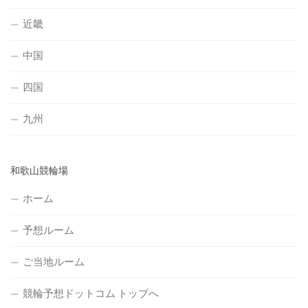
近畿
中国
四国
九州
和歌山競輪場
ホーム
予想ルーム
ご当地ルーム
競輪予想ドットコム トップへ