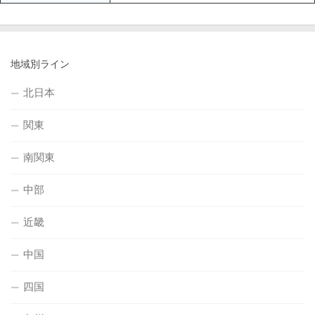
地域別ライン
北日本
関東
南関東
中部
近畿
中国
四国