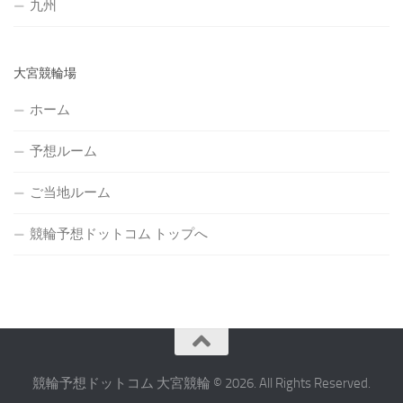
九州
大宮競輪場
ホーム
予想ルーム
ご当地ルーム
競輪予想ドットコム トップへ
競輪予想ドットコム 大宮競輪 © 2026. All Rights Reserved.