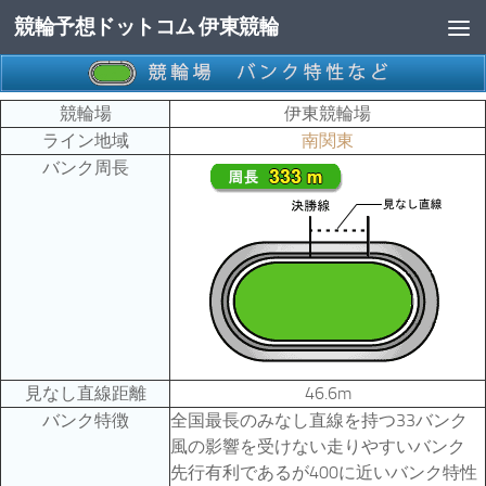
競輪予想ドットコム 伊東競輪
コンテンツへスキップ
競輪場
伊東競輪場
ライン地域
南関東
バンク周長
見なし直線距離
46.6m
バンク特徴
全国最長のみなし直線を持つ33バンク
風の影響を受けない走りやすいバンク
先行有利であるが400に近いバンク特性