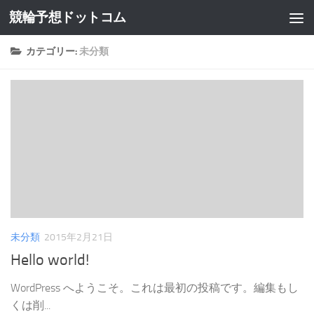
競輪予想ドットコム
コンテンツへスキップ
カテゴリー:
未分類
未分類
2015年2月21日
Hello world!
WordPress へようこそ。これは最初の投稿です。編集もし
くは削...