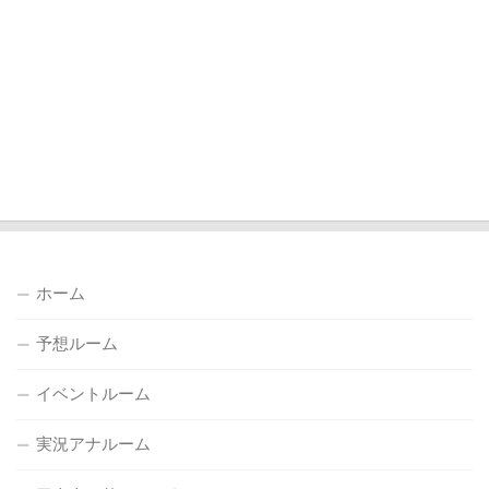
ホーム
予想ルーム
イベントルーム
実況アナルーム