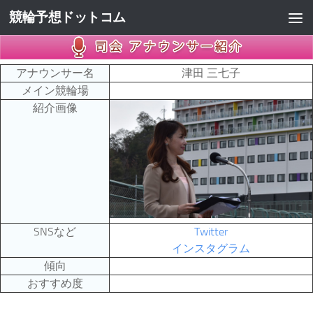
競輪予想ドットコム
コンテンツへスキップ
アナウンサー名
津田 三七子
メイン競輪場
紹介画像
SNSなど
Twitter
インスタグラム
傾向
おすすめ度